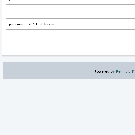
postsuper -d ALL deferred
Powered by
Reinhold F