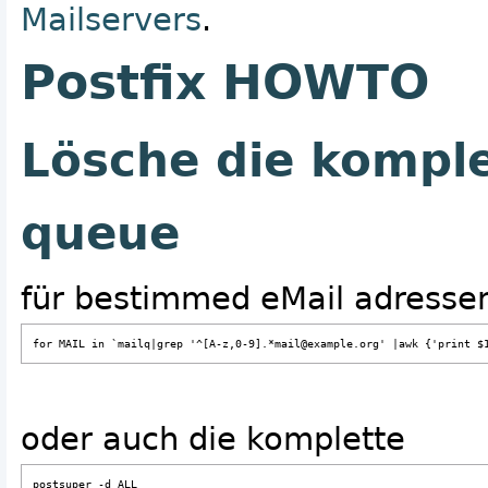
Mailservers
.
Postfix HOWTO
Lösche die komple
queue
für bestimmed eMail adressen
for MAIL in `mailq|grep '^[A-z,0-9].*mail@example.org' |awk {'print $
oder auch die komplette
postsuper -d ALL