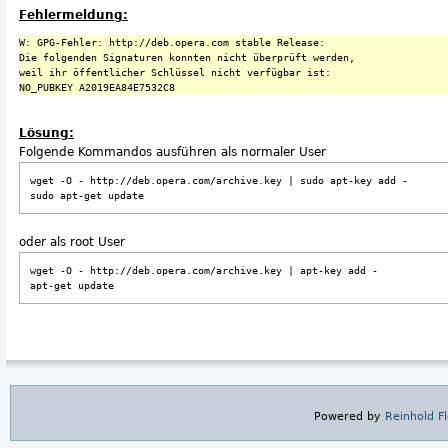
Fehlermeldung:
W: GPG-Fehler: http://deb.opera.com stable Release: 

Die folgenden Signaturen konnten nicht überprüft werden, 

weil ihr öffentlicher Schlüssel nicht verfügbar ist:

Lösung:
Folgende Kommandos ausführen als normaler User
wget -O - http://deb.opera.com/archive.key | sudo apt-key add -

sudo apt-get update
oder als root User
wget -O - http://deb.opera.com/archive.key | apt-key add -

apt-get update
Powered by
Reinhold F